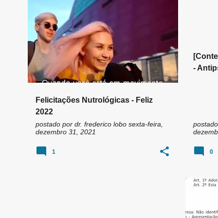
n
2022
FELIZ ANO NOVO
NUTROLOGO
ARIPIP
s
NUTRÓLOGO
+
NUTROLOGO GOIANIA
[Conte
- Anti
sistem
pancre
Felicitações Nutrológicas - Feliz
célul
2022
fêmea
postado por
dr. frederico lobo
sexta-feira,
postado
dezembro 31, 2021
dezembr
1
0
ANVISA