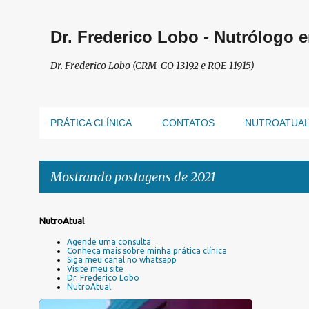
Dr. Frederico Lobo - Nutrólogo 
Dr. Frederico Lobo (CRM-GO 13192 e RQE 11915)
PRÁTICA CLÍNICA
CONTATOS
NUTROATUA
Mostrando postagens de 2021
P
NutroAtual
o
Agende uma consulta
s
Conheça mais sobre minha prática clínica
Siga meu canal no whatsapp
t
Visite meu site
a
Dr. Frederico Lobo
NutroAtual
g
e