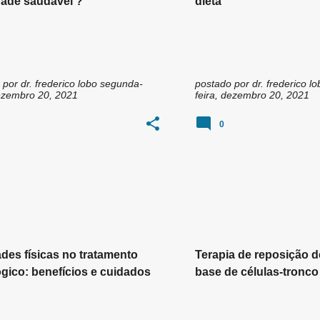
ade saudável ?
dieta
 por
dr. frederico lobo
segunda-
postado por
dr. frederico lo
dezembro 20, 2021
feira, dezembro 20, 2021
0
ades físicas no tratamento
Terapia de reposição de
gico: benefícios e cuidados
base de células-tronco
Uma viagem que chegou
clínica