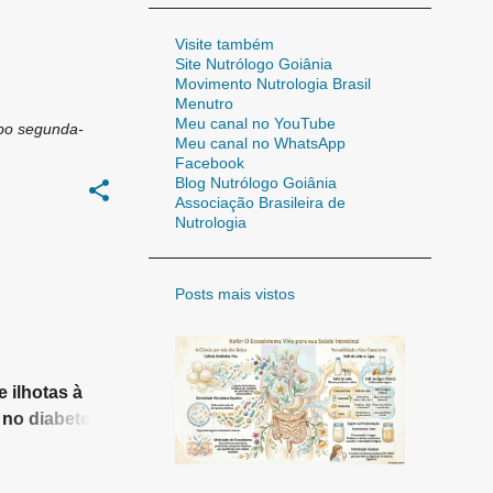
37
fev. 2011
Visite também
Site Nutrólogo Goiânia
31
mar. 2011
Movimento Nutrologia Brasil
Menutro
25
abr. 2011
Meu canal no YouTube
bo
segunda-
26
Meu canal no WhatsApp
mai. 2011
Facebook
21
jun. 2011
Blog Nutrólogo Goiânia
Associação Brasileira de
34
jul. 2011
Nutrologia
22
ago. 2011
26
Posts mais vistos
set. 2011
25
out. 2011
12
nov. 2011
 ilhotas à
19
dez. 2011
 no diabetes:
111
2012
 à pratica
8
jan. 2012