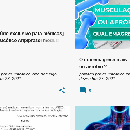
RAZOL
údo exclusivo para médicos]
psicótico Aripiprazol modula o
a serotonérgico em ilhotas
áticas e induz disfunção das
O que emagrece mais:
as beta em camundongos
ou aeróbio ?
s
 por
dr. frederico lobo
domingo,
postado por
dr. frederico lo
o 26, 2021
dezembro 25, 2021
0
CHIP DA BELEZA
+
5
ACIDENTE VASCULAR CEREBR