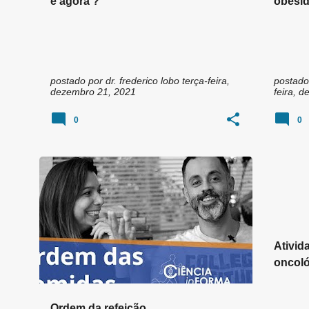
e agora ?
obesid
postado por
dr. frederico lobo
terça-feira,
postado
dezembro 21, 2021
feira, 
0
0
Ativid
oncoló
Ordem da refeição