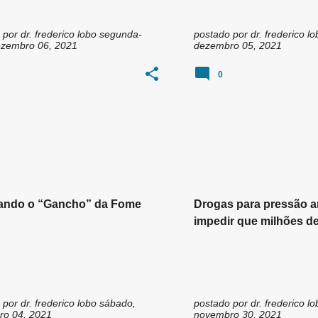
 por
dr. frederico lobo
segunda-
postado por
dr. frederico lo
dezembro 06, 2021
dezembro 05, 2021
0
nando o “Gancho” da Fome
Drogas para pressão a
impedir que milhões d
todo o mundo desenv
diabetes tipo 2, suger
estudo.
 por
dr. frederico lobo
sábado,
postado por
dr. frederico lo
o 04, 2021
novembro 30, 2021