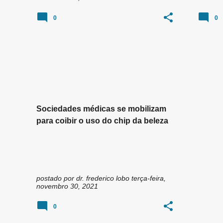
0
0
ANVISA
CHIP DA BELEZA GOIÂNIA
+
5
Sociedades médicas se mobilizam
para coibir o uso do chip da beleza
postado por
dr. frederico lobo
terça-feira,
novembro 30, 2021
0