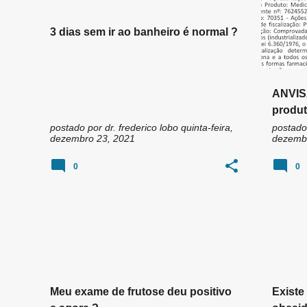
3 dias sem ir ao banheiro é normal ?
ANVIS
produt
da bel
postado por
dr. frederico lobo
quinta-feira,
postado
dezembro 23, 2021
dezembr
0
0
Meu exame de frutose deu positivo
Existe