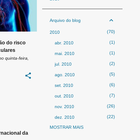
Arquivo do blog
70
2010
1
ão do risco
abr. 2010
ulares
1
mai. 2010
bo
quinta-feira,
2
jul. 2010
5
ago. 2010
6
set. 2010
7
out. 2010
26
nov. 2010
22
dez. 2010
MOSTRAR MAIS
325
2011
rnacional da
47
jan. 2011