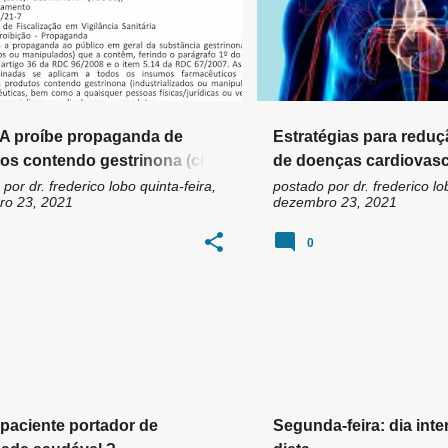
A proíbe propaganda de
Estratégias para reduç
os contendo gestrinona (chip
de doenças cardiovasc
eza)
 por
dr. frederico lobo
quinta-feira,
postado por
dr. frederico lo
o 23, 2021
dezembro 23, 2021
0
 paciente portador de
Segunda-feira: dia inte