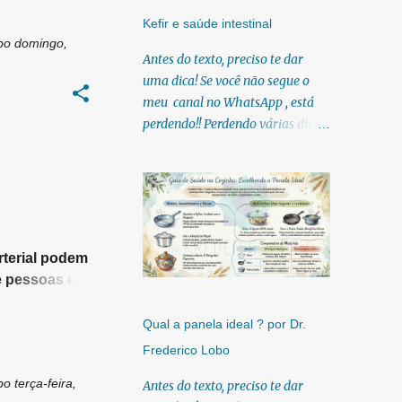
10
fev. 2012
Kefir e saúde intestinal
bo
domingo,
7
mar. 2012
Antes do texto, preciso te dar
uma dica! Se você não segue o
3
abr. 2012
meu canal no WhatsApp , está
11
mai. 2012
perdendo!! Perdendo várias dicas,
19
jun. 2012
pois, diariamente posto nele.
Textos, vídeos, podcasts,
1
jul. 2012
infográficos, o link para
2
ago. 2012
download dos meus e-books.
Para acessar clique no link:
17
set. 2012
https://whatsapp.com/channel/0
rterial podem
3
out. 2012
029Vb6U4AqKgsNzkBhubA40
e pessoas em
19
Lá você encontra conteúdos
nov. 2012
olvam
diretos e práticos sobre saúde,
e um grande
Qual a panela ideal ? por Dr.
11
dez. 2012
nutrição e estilo de
Frederico Lobo
80
2013
vida. Compartilho orientações
baseadas em ciência de verdade,
bo
terça-feira,
Antes do texto, preciso te dar
13
jan. 2013