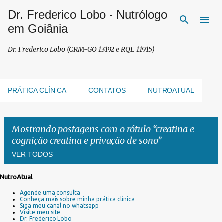
Dr. Frederico Lobo - Nutrólogo
Pular para o conteúdo principal
em Goiânia
Dr. Frederico Lobo (CRM-GO 13192 e RQE 11915)
PRÁTICA CLÍNICA
CONTATOS
NUTROATUAL
Mostrando postagens com o rótulo
creatina e
cognição creatina e privação de sono
VER TODOS
NutroAtual
P
Agende uma consulta
o
Conheça mais sobre minha prática clínica
s
Siga meu canal no whatsapp
Visite meu site
t
Dr. Frederico Lobo