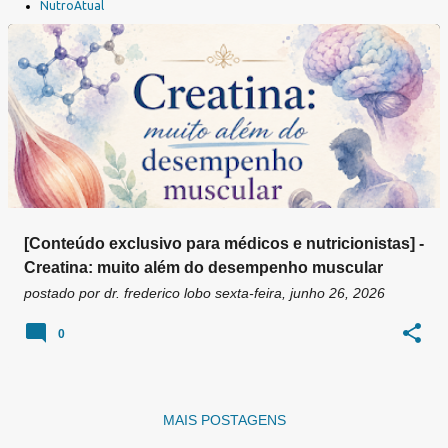
a
NutroAtual
g
e
n
s
[Conteúdo exclusivo para médicos e nutricionistas] -
Creatina: muito além do desempenho muscular
postado por
dr. frederico lobo
sexta-feira, junho 26, 2026
0
MAIS POSTAGENS