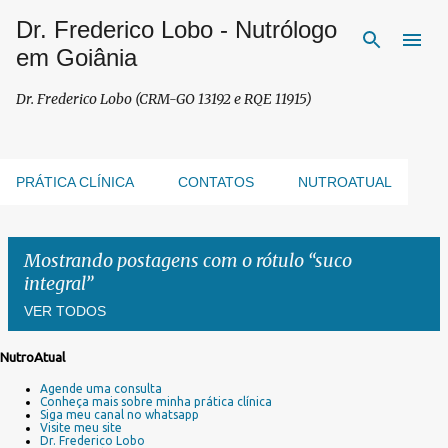
Dr. Frederico Lobo - Nutrólogo
Pular para o conteúdo principal
em Goiânia
Dr. Frederico Lobo (CRM-GO 13192 e RQE 11915)
PRÁTICA CLÍNICA
CONTATOS
NUTROATUAL
Mostrando postagens com o rótulo
suco
integral
VER TODOS
NutroAtual
P
Agende uma consulta
o
Conheça mais sobre minha prática clínica
s
Siga meu canal no whatsapp
Visite meu site
t
Dr. Frederico Lobo