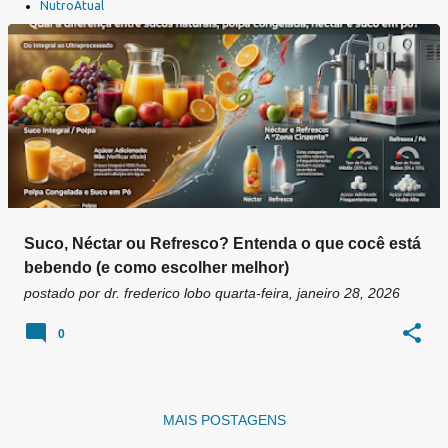
a
NutroAtual
g
e
n
s
Suco, Néctar ou Refresco? Entenda o que cocê está
bebendo (e como escolher melhor)
postado por
dr. frederico lobo
quarta-feira, janeiro 28, 2026
0
MAIS POSTAGENS