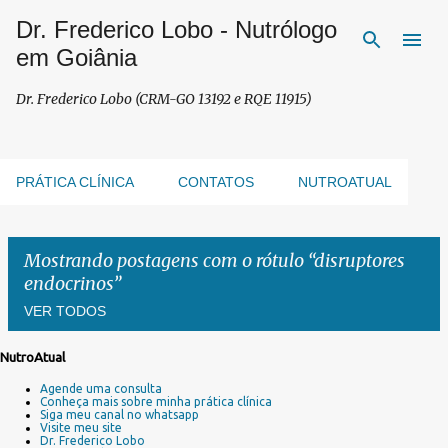
Dr. Frederico Lobo - Nutrólogo
Pular para o conteúdo principal
em Goiânia
Dr. Frederico Lobo (CRM-GO 13192 e RQE 11915)
PRÁTICA CLÍNICA
CONTATOS
NUTROATUAL
Mostrando postagens com o rótulo
disruptores
endocrinos
VER TODOS
NutroAtual
P
Agende uma consulta
o
Conheça mais sobre minha prática clínica
s
Siga meu canal no whatsapp
Visite meu site
t
Dr. Frederico Lobo