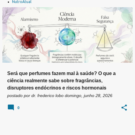
a
NutroAtual
g
e
n
s
Será que perfumes fazem mal à saúde? O que a
ciência realmente sabe sobre fragrâncias,
disruptores endócrinos e riscos hormonais
postado por
dr. frederico lobo
domingo, junho 28, 2026
0