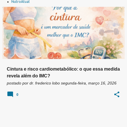
a
NutroAtual
g
e
n
s
Cintura e risco cardiometabólico: o que essa medida
revela além do IMC?
postado por
dr. frederico lobo
segunda-feira, março 16, 2026
0