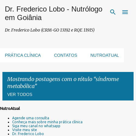
Dr. Frederico Lobo - Nutrólogo
Pular para o conteúdo principal
em Goiânia
Dr. Frederico Lobo (CRM-GO 13192 e RQE 11915)
PRÁTICA CLÍNICA
CONTATOS
NUTROATUAL
Mostrando postagens com o rótulo
síndrome
metabólica
VER TODOS
NutroAtual
P
Agende uma consulta
o
Conheça mais sobre minha prática clínica
s
Siga meu canal no whatsapp
Visite meu site
t
Dr. Frederico Lobo