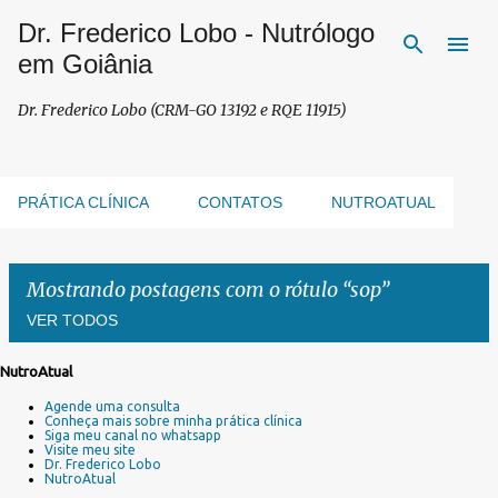
Dr. Frederico Lobo - Nutrólogo
Pular para o conteúdo principal
em Goiânia
Dr. Frederico Lobo (CRM-GO 13192 e RQE 11915)
PRÁTICA CLÍNICA
CONTATOS
NUTROATUAL
Mostrando postagens com o rótulo
sop
VER TODOS
NutroAtual
P
Agende uma consulta
o
Conheça mais sobre minha prática clínica
s
Siga meu canal no whatsapp
Visite meu site
t
Dr. Frederico Lobo
a
NutroAtual