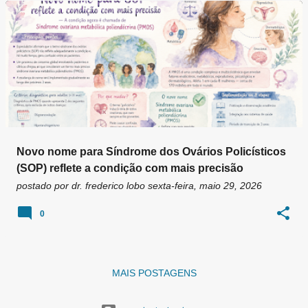
g
e
n
s
Novo nome para Síndrome dos Ovários Policísticos
(SOP) reflete a condição com mais precisão
postado por
dr. frederico lobo
sexta-feira, maio 29, 2026
0
MAIS POSTAGENS