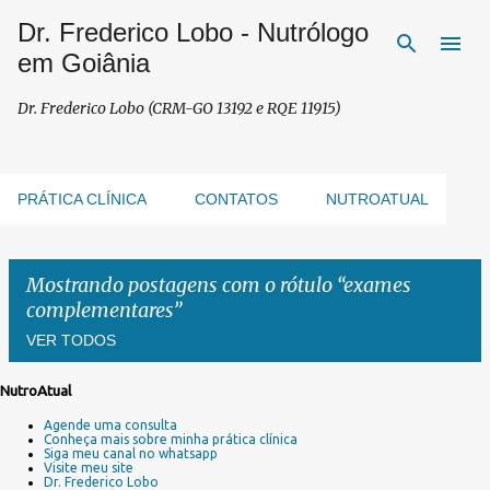
Dr. Frederico Lobo - Nutrólogo
Pular para o conteúdo principal
em Goiânia
Dr. Frederico Lobo (CRM-GO 13192 e RQE 11915)
PRÁTICA CLÍNICA
CONTATOS
NUTROATUAL
Mostrando postagens com o rótulo
exames
complementares
VER TODOS
NutroAtual
P
Agende uma consulta
o
Conheça mais sobre minha prática clínica
s
Siga meu canal no whatsapp
Visite meu site
t
Dr. Frederico Lobo