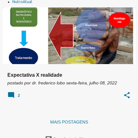
a
NutroAtual
g
e
n
s
Expectativa X realidade
postado por
dr. frederico lobo
sexta-feira, julho 08, 2022
2
MAIS POSTAGENS