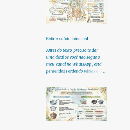
Kefir e saúde intestinal
Antes do texto, preciso te dar
uma dica! Se você não segue o
meu canal no WhatsApp , está
perdendo!! Perdendo várias dicas,
pois, diariamente posto nele.
Textos, vídeos, podcasts,
infográficos, o link para
download dos meus e-books.
Para acessar clique no link:
https://whatsapp.com/channel/0
029Vb6U4AqKgsNzkBhubA40
Lá você encontra conteúdos