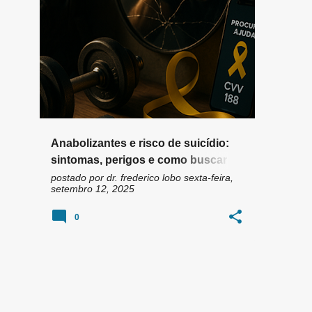
n
AGRESSIVIDADE ANABOLIZANTES
+
6
s
Anabolizantes e risco de suicídio:
sintomas, perigos e como buscar
ajuda agora
postado por
dr. frederico lobo
sexta-feira,
setembro 12, 2025
0