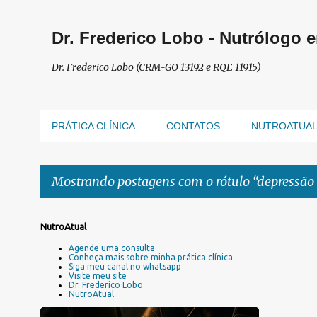
Dr. Frederico Lobo - Nutrólogo 
Dr. Frederico Lobo (CRM-GO 13192 e RQE 11915)
PRÁTICA CLÍNICA
CONTATOS
NUTROATUA
Mostrando postagens com o rótulo
depressão 
P
NutroAtual
o
Agende uma consulta
s
Conheça mais sobre minha prática clínica
Siga meu canal no whatsapp
t
Visite meu site
a
Dr. Frederico Lobo
NutroAtual
g
e