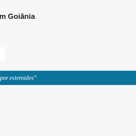
Pular para o conteúdo principal
em Goiânia
L
por esteroides