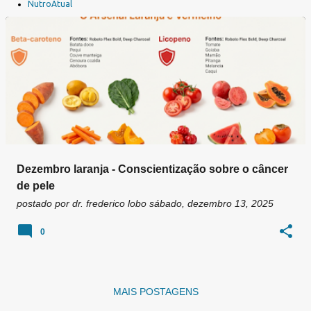
a
NutroAtual
g
e
n
s
Dezembro laranja - Conscientização sobre o câncer
de pele
postado por
dr. frederico lobo
sábado, dezembro 13, 2025
0
MAIS POSTAGENS