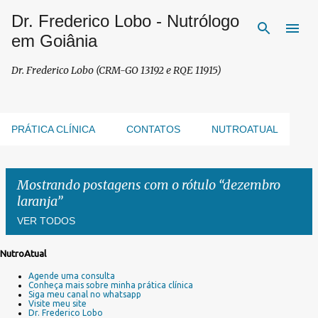
Dr. Frederico Lobo - Nutrólogo
Pular para o conteúdo principal
em Goiânia
Dr. Frederico Lobo (CRM-GO 13192 e RQE 11915)
PRÁTICA CLÍNICA
CONTATOS
NUTROATUAL
Mostrando postagens com o rótulo
dezembro
laranja
VER TODOS
NutroAtual
P
Agende uma consulta
o
Conheça mais sobre minha prática clínica
s
Siga meu canal no whatsapp
Visite meu site
t
Dr. Frederico Lobo