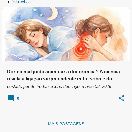
a
NutroAtual
g
e
n
s
Dormir mal pode acentuar a dor crônica? A ciência
revela a ligação surpreendente entre sono e dor
postado por
dr. frederico lobo
domingo, março 08, 2026
0
MAIS POSTAGENS