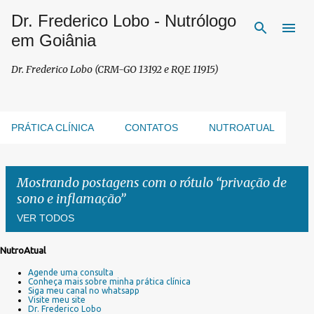
Dr. Frederico Lobo - Nutrólogo
Pular para o conteúdo principal
em Goiânia
Dr. Frederico Lobo (CRM-GO 13192 e RQE 11915)
PRÁTICA CLÍNICA
CONTATOS
NUTROATUAL
Mostrando postagens com o rótulo
privação de
sono e inflamação
VER TODOS
NutroAtual
P
Agende uma consulta
o
Conheça mais sobre minha prática clínica
s
Siga meu canal no whatsapp
Visite meu site
t
Dr. Frederico Lobo