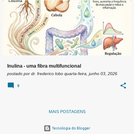
g
e
n
s
Inulina - uma fibra multifuncional
postado por
dr. frederico lobo
quarta-feira, junho 03, 2026
0
MAIS POSTAGENS
Tecnologia do Blogger