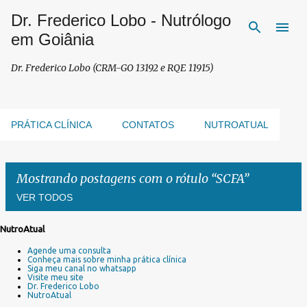
Dr. Frederico Lobo - Nutrólogo
Pular para o conteúdo principal
em Goiânia
Dr. Frederico Lobo (CRM-GO 13192 e RQE 11915)
PRÁTICA CLÍNICA
CONTATOS
NUTROATUAL
Mostrando postagens com o rótulo
SCFA
VER TODOS
NutroAtual
P
Agende uma consulta
o
Conheça mais sobre minha prática clínica
s
Siga meu canal no whatsapp
Visite meu site
t
Dr. Frederico Lobo
a
NutroAtual