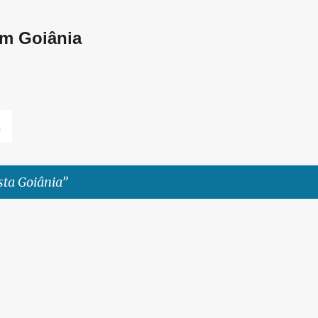
Pular para o conteúdo principal
em Goiânia
L
sta Goiânia