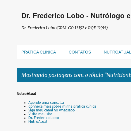
Dr. Frederico Lobo - Nutrólogo 
Dr. Frederico Lobo (CRM-GO 13192 e RQE 11915)
PRÁTICA CLÍNICA
CONTATOS
NUTROATUA
Mostrando postagens com o rótulo
Nutricioni
P
NutroAtual
o
Agende uma consulta
s
Conheça mais sobre minha prática clínica
Siga meu canal no whatsapp
t
Visite meu site
a
Dr. Frederico Lobo
NutroAtual
g
e