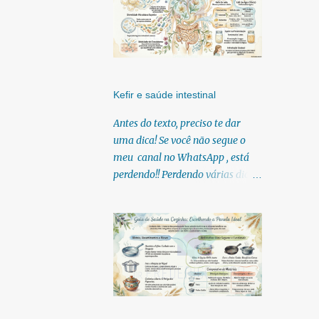
Kefir e saúde intestinal
Antes do texto, preciso te dar
uma dica! Se você não segue o
meu canal no WhatsApp , está
perdendo!! Perdendo várias dicas,
pois, diariamente posto nele.
Textos, vídeos, podcasts,
infográficos, o link para
download dos meus e-books.
Para acessar clique no link:
https://whatsapp.com/channel/0
029Vb6U4AqKgsNzkBhubA40
Lá você encontra conteúdos