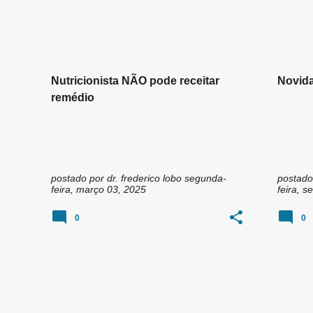
n
MÉDICO NUTROLOGO GOIÂNIA
+
2
DR. RO
s
Nutricionista NÃO pode receitar
Novida
remédio
postado por
dr. frederico lobo
segunda-
postado
feira, março 03, 2025
feira, 
0
0