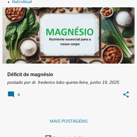
a
NutroAtual
g
e
n
s
Déficit de magnésio
postado por
dr. frederico lobo
quinta-feira, junho 19, 2025
0
MAIS POSTAGENS