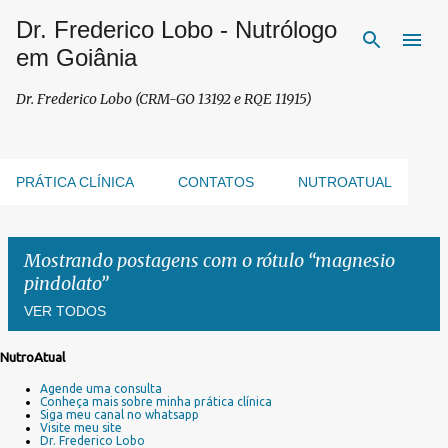
Dr. Frederico Lobo - Nutrólogo
Pular para o conteúdo principal
em Goiânia
Dr. Frederico Lobo (CRM-GO 13192 e RQE 11915)
PRÁTICA CLÍNICA
CONTATOS
NUTROATUAL
Mostrando postagens com o rótulo
magnesio
pindolato
VER TODOS
NutroAtual
P
Agende uma consulta
o
Conheça mais sobre minha prática clínica
s
Siga meu canal no whatsapp
Visite meu site
t
Dr. Frederico Lobo