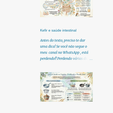
Kefir e saúde intestinal
Antes do texto, preciso te dar
uma dica! Se você não segue o
meu canal no WhatsApp , está
perdendo!! Perdendo várias dicas,
pois, diariamente posto nele.
Textos, vídeos, podcasts,
infográficos, o link para
download dos meus e-books.
Para acessar clique no link:
https://whatsapp.com/channel/0
029Vb6U4AqKgsNzkBhubA40
Lá você encontra conteúdos