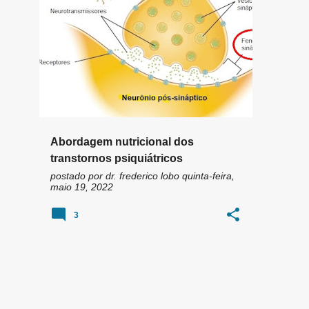
n
DOPAMINA
GABA
+
5
s
Abordagem nutricional dos
transtornos psiquiátricos
postado por
dr. frederico lobo
quinta-feira,
maio 19, 2022
3