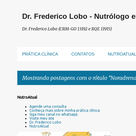
Dr. Frederico Lobo - Nutrólogo 
Dr. Frederico Lobo (CRM-GO 13192 e RQE 11915)
PRÁTICA CLÍNICA
CONTATOS
NUTROATUA
Mostrando postagens com o rótulo
Noradrena
P
NutroAtual
o
Agende uma consulta
s
Conheça mais sobre minha prática clínica
Siga meu canal no whatsapp
t
Visite meu site
a
Dr. Frederico Lobo
NutroAtual
g
e