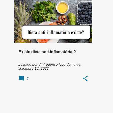
n
COMPOSTOS BIOATIVOS
+
3
s
Existe dieta anti-inflamatória ?
postado por
dr. frederico lobo
domingo,
setembro 18, 2022
7