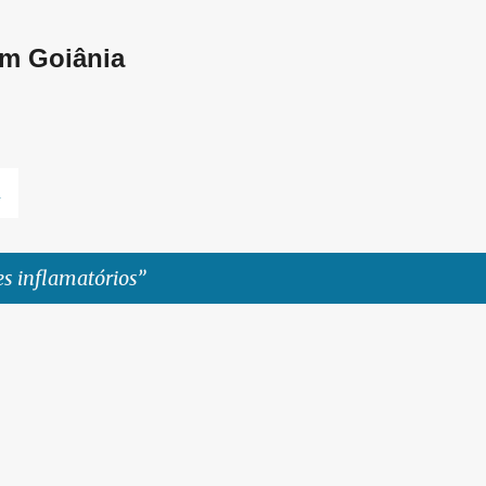
Pular para o conteúdo principal
em Goiânia
L
s inflamatórios