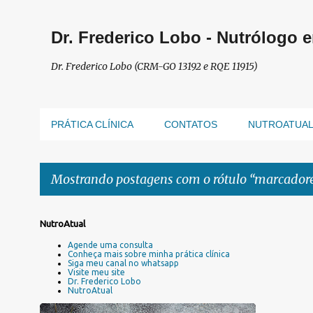
Dr. Frederico Lobo - Nutrólogo 
Dr. Frederico Lobo (CRM-GO 13192 e RQE 11915)
PRÁTICA CLÍNICA
CONTATOS
NUTROATUA
Mostrando postagens com o rótulo
marcadore
P
NutroAtual
o
Agende uma consulta
s
Conheça mais sobre minha prática clínica
Siga meu canal no whatsapp
t
Visite meu site
a
Dr. Frederico Lobo
NutroAtual
g
e