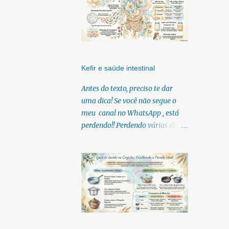
Kefir e saúde intestinal
Antes do texto, preciso te dar
uma dica! Se você não segue o
meu canal no WhatsApp , está
perdendo!! Perdendo várias dicas,
pois, diariamente posto nele.
Textos, vídeos, podcasts,
infográficos, o link para
download dos meus e-books.
Para acessar clique no link:
https://whatsapp.com/channel/0
029Vb6U4AqKgsNzkBhubA40
Lá você encontra conteúdos