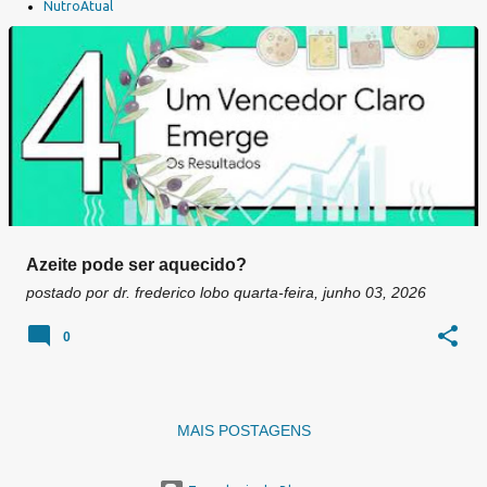
a
NutroAtual
g
e
n
s
Azeite pode ser aquecido?
postado por
dr. frederico lobo
quarta-feira, junho 03, 2026
0
MAIS POSTAGENS