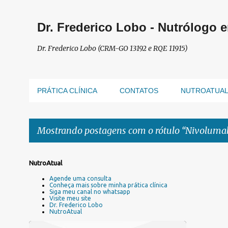
Dr. Frederico Lobo - Nutrólogo 
Dr. Frederico Lobo (CRM-GO 13192 e RQE 11915)
PRÁTICA CLÍNICA
CONTATOS
NUTROATUA
Mostrando postagens com o rótulo
Nivoluma
P
NutroAtual
o
Agende uma consulta
s
Conheça mais sobre minha prática clínica
Siga meu canal no whatsapp
t
Visite meu site
a
Dr. Frederico Lobo
NutroAtual
g
e