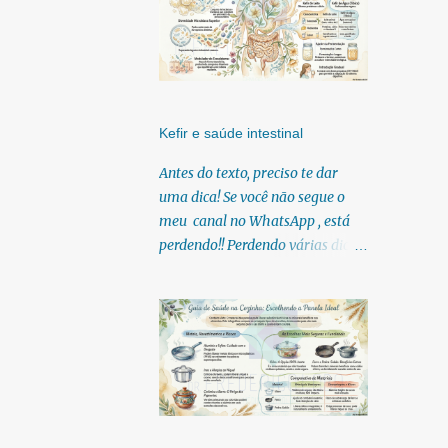
Kefir e saúde intestinal
Antes do texto, preciso te dar
uma dica! Se você não segue o
meu canal no WhatsApp , está
perdendo!! Perdendo várias dicas,
pois, diariamente posto nele.
Textos, vídeos, podcasts,
infográficos, o link para
download dos meus e-books.
Para acessar clique no link:
https://whatsapp.com/channel/0
029Vb6U4AqKgsNzkBhubA40
Lá você encontra conteúdos