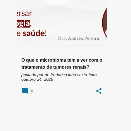
n
AKKERMANSIA MUCINIPHILA
+
7
s
O que o microbioma tem a ver com o
tratamento de tumores renais?
postado por
dr. frederico lobo
sexta-feira,
outubro 24, 2025
0