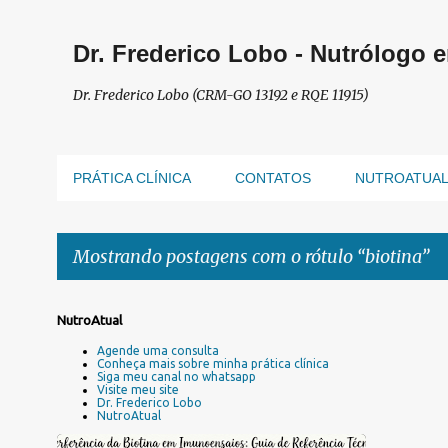
Dr. Frederico Lobo - Nutrólogo 
Dr. Frederico Lobo (CRM-GO 13192 e RQE 11915)
PRÁTICA CLÍNICA
CONTATOS
NUTROATUA
Mostrando postagens com o rótulo
biotina
P
NutroAtual
o
Agende uma consulta
s
Conheça mais sobre minha prática clínica
Siga meu canal no whatsapp
t
Visite meu site
a
Dr. Frederico Lobo
NutroAtual
g
e