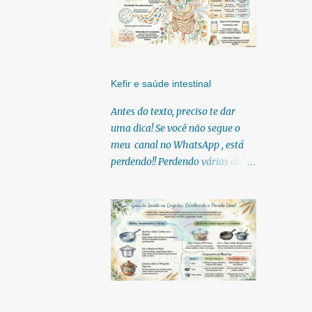
Kefir e saúde intestinal
Antes do texto, preciso te dar
uma dica! Se você não segue o
meu canal no WhatsApp , está
perdendo!! Perdendo várias dicas,
pois, diariamente posto nele.
Textos, vídeos, podcasts,
infográficos, o link para
download dos meus e-books.
Para acessar clique no link:
https://whatsapp.com/channel/0
029Vb6U4AqKgsNzkBhubA40
Lá você encontra conteúdos