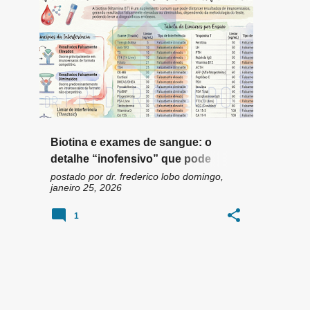
n
BIOTINA
+
6
s
Biotina e exames de sangue: o
detalhe “inofensivo” que pode
distorcer resultados e atrasar
postado por
dr. frederico lobo
domingo,
janeiro 25, 2026
diagnósticos
1