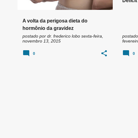
Défici
hipera
A volta da perigosa dieta do
hormônio da gravidez
postado por
dr. frederico lobo
sexta-feira,
postado
novembro 13, 2015
fevereir
0
0