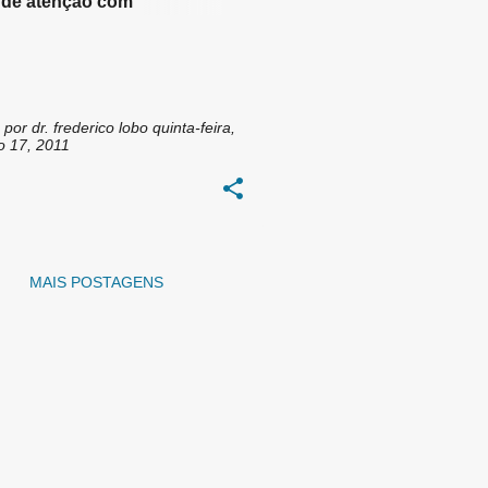
t de atenção com
tividade (TDAH)
 por
dr. frederico lobo
quinta-feira,
o 17, 2011
MAIS POSTAGENS