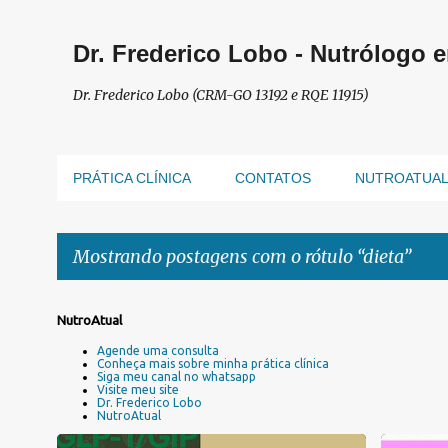
Dr. Frederico Lobo - Nutrólogo 
Dr. Frederico Lobo (CRM-GO 13192 e RQE 11915)
PRÁTICA CLÍNICA
CONTATOS
NUTROATUA
Mostrando postagens com o rótulo
dieta
P
NutroAtual
o
Agende uma consulta
s
Conheça mais sobre minha prática clínica
Siga meu canal no whatsapp
t
Visite meu site
a
Dr. Frederico Lobo
NutroAtual
g
e