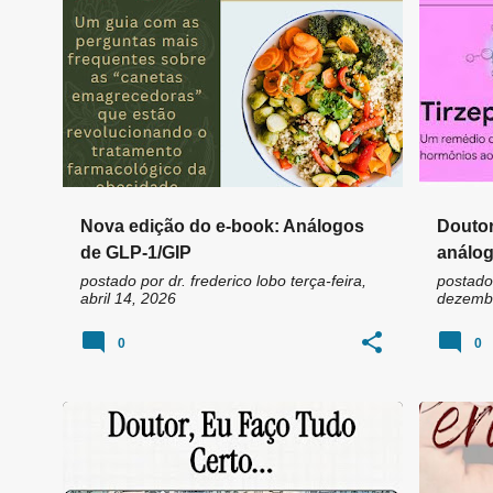
n
DIETA
E-BOOK
+
12
ANÁLOG
s
Nova edição do e-book: Análogos
Doutor
de GLP-1/GIP
análog
difere
postado por
dr. frederico lobo
terça-feira,
postado
abril 14, 2026
dezembr
Tirzep
0
0
DIETA
EMAGRECIMENTO
+
1
ALIMEN