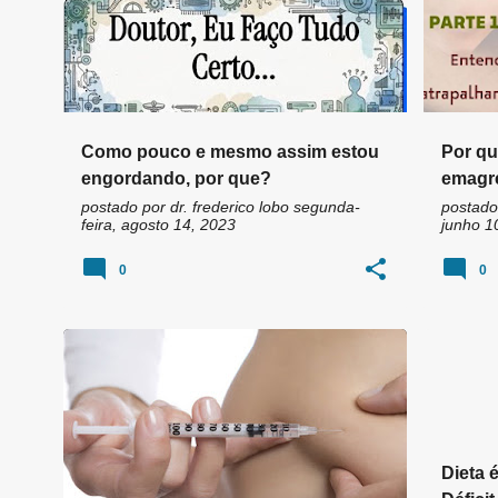
Como pouco e mesmo assim estou
Por qu
engordando, por que?
emagr
postado por
dr. frederico lobo
segunda-
postado
feira, agosto 14, 2023
junho 1
0
0
DIETA
DIETA HCG
+
2
DÉFICI
Dieta 