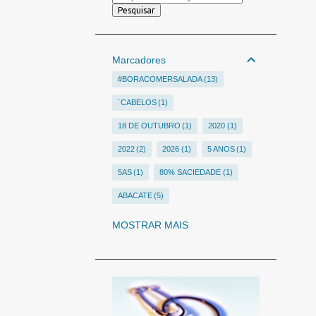
Marcadores
#BORACOMERSALADA
13
´CABELOS
1
18 DE OUTUBRO
1
2020
1
2022
2
2026
1
5 ANOS
1
5AS
1
80% SACIEDADE
1
ABACATE
5
ABALOPARATIDA
1
MOSTRAR MAIS
ABELHAS
1
ABESO
6
ABÓBORA
1
ABOBRINHA
1
ABORDAGEM NUTRICIONAL DOS TRANSTORNOS PS