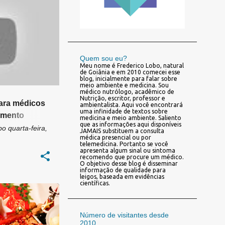
+
5
Quem sou eu?
Meu nome é Frederico Lobo, natural
de Goiânia e em 2010 comecei esse
blog, inicialmente para falar sobre
meio ambiente e medicina. Sou
médico nutrólogo, acadêmico de
Nutrição, escritor, professor e
ara médicos
ambientalista. Aqui você encontrará
uma infinidade de textos sobre
tamento
medicina e meio ambiente. Saliento
que as informações aqui disponíveis
bo
quarta-feira,
JAMAIS substituem a consulta
médica presencial ou por
telemedicina. Portanto se você
apresenta algum sinal ou sintoma
recomendo que procure um médico.
O objetivo desse blog é disseminar
informação de qualidade para
leigos, baseada em evidências
científicas.
DE ANO
+
Número de visitantes desde
2010