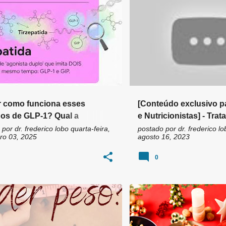
OS DE GLP-1
DIETA
+
10
 como funciona esses
[Conteúdo exclusivo p
os de GLP-1? Qual a
e Nutricionistas] - Tra
nça entre Semaglutida e
dietético da obesidade
 por
dr. frederico lobo
quarta-feira,
postado por
dr. frederico lo
o 03, 2025
agosto 16, 2023
atida?
0
TAÇÃO
DIETA
+
3
ANO NOVO
DIETA
FIM 
NATAL