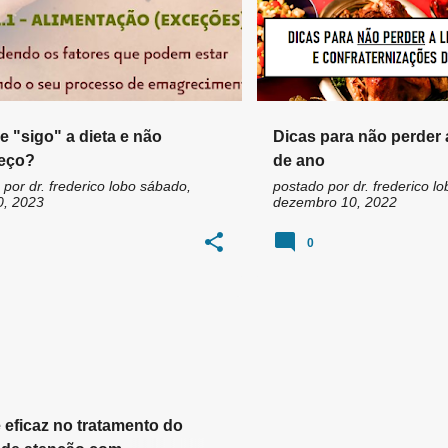
e "sigo" a dieta e não
Dicas para não perder a
eço?
de ano
 por
dr. frederico lobo
sábado,
postado por
dr. frederico lo
0, 2023
dezembro 10, 2022
0
T DE ATENÇÃO
DIETA
+
TRANSTORNO DE DEFICIT DE ATENÇÃO COM HIPERATIVIDADE TDAH
é eficaz no tratamento do