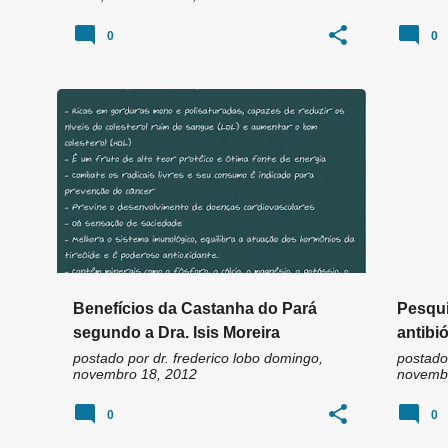
0
0
Benefícios da Castanha do Pará
Pesqui
segundo a Dra. Isis Moreira
antibi
chega
postado por
dr. frederico lobo
domingo,
postado
novembro 18, 2012
novembr
contam
0
0