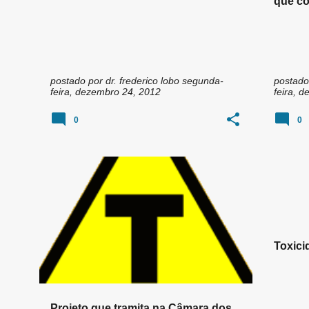
que co
Novo..
postado por
dr. frederico lobo
segunda-
postado
feira, dezembro 24, 2012
feira, 
0
0
Toxici
Projeto que tramita na Câmara dos