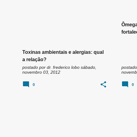
Ômega 
fortal
Toxinas ambientais e alergias: qual
a relação?
postado por
dr. frederico lobo
sábado,
postado
novembro 03, 2012
novembr
0
0