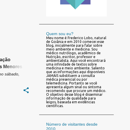
Quem sou eu?
Meu nome é Frederico Lobo, natural
de Goiânia e em 2010 comecei esse
blog, inicialmente para falar sobre
meio ambiente e medicina. Sou
médico nutrólogo, acadêmico de
Nutrição, escritor, professor e
tação
ambientalista. Aqui você encontrará
uma infinidade de textos sobre
s Menores de
medicina e meio ambiente. Saliento
que as informações aqui disponíveis
bo
sábado,
JAMAIS substituem a consulta
médica presencial ou por
telemedicina. Portanto se você
apresenta algum sinal ou sintoma
recomendo que procure um médico.
O objetivo desse blog é disseminar
informação de qualidade para
leigos, baseada em evidências
científicas.
Número de visitantes desde
2010