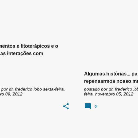
RAPIA
FITOTERAPIA GOIÂNIA
+
RÁPICOS
entos e fitoterápicos e o
das interações com
ções alopáticas
Algumas histórias... pa
repensarmos nosso m
 por
dr. frederico lobo
sexta-feira,
postado por
dr. frederico lo
o 09, 2012
feira, novembro 05, 2012
0