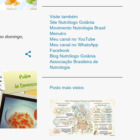
47
jan. 2011
37
fev. 2011
Visite também
Site Nutrólogo Goiânia
31
mar. 2011
Movimento Nutrologia Brasil
Menutro
25
abr. 2011
bo
domingo,
Meu canal no YouTube
26
Meu canal no WhatsApp
mai. 2011
Facebook
21
jun. 2011
Blog Nutrólogo Goiânia
Associação Brasileira de
34
jul. 2011
Nutrologia
22
ago. 2011
26
Posts mais vistos
set. 2011
25
out. 2011
12
nov. 2011
19
dez. 2011
111
2012