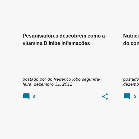
n
s
Pesquisadores descobrem como a
Nutric
vitamina D inibe inflamações
do con
verme
postado por
dr. frederico lobo
segunda-
postado
feira, dezembro 31, 2012
dezembr
0
0