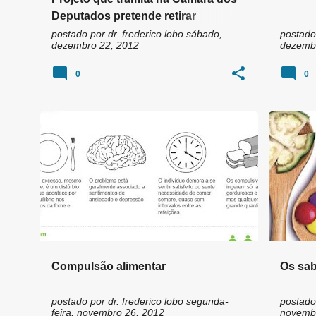
Deputados pretende retirar
rotulagem de transgênicos das
postado por
dr. frederico lobo
sábado,
postado
dezembro 22, 2012
dezembr
embalagens
0
0
Compulsão alimentar
Os sa
postado por
dr. frederico lobo
segunda-
postado
feira, novembro 26, 2012
novembr