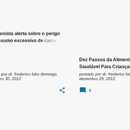
ionista alerta sobre o perigo
sumo excessivo de carne
lha
Dez Passos da Alimen
Saudável Para Criança
Dois Anos
 por
dr. frederico lobo
domingo,
postado por
dr. frederico lo
o 30, 2012
dezembro 29, 2012
0