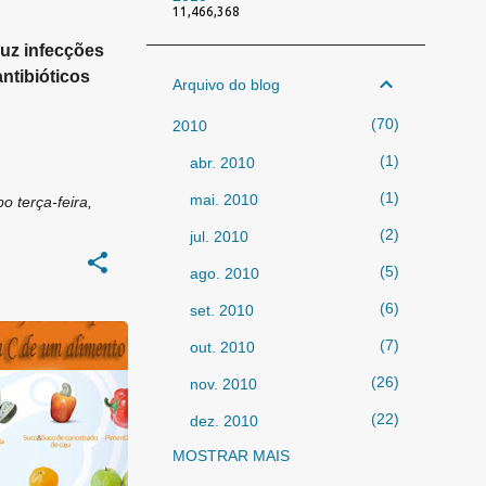
11,466,368
uz infecções
antibióticos
Arquivo do blog
70
2010
1
abr. 2010
1
mai. 2010
bo
terça-feira,
2
jul. 2010
5
ago. 2010
6
set. 2010
7
out. 2010
26
nov. 2010
22
dez. 2010
MOSTRAR MAIS
325
2011