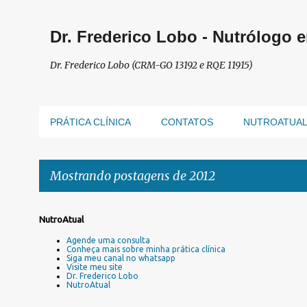
Dr. Frederico Lobo - Nutrólogo 
Dr. Frederico Lobo (CRM-GO 13192 e RQE 11915)
PRÁTICA CLÍNICA
CONTATOS
NUTROATUA
Mostrando postagens de 2012
P
NutroAtual
o
Agende uma consulta
s
Conheça mais sobre minha prática clínica
Siga meu canal no whatsapp
t
Visite meu site
a
Dr. Frederico Lobo
NutroAtual
g
e