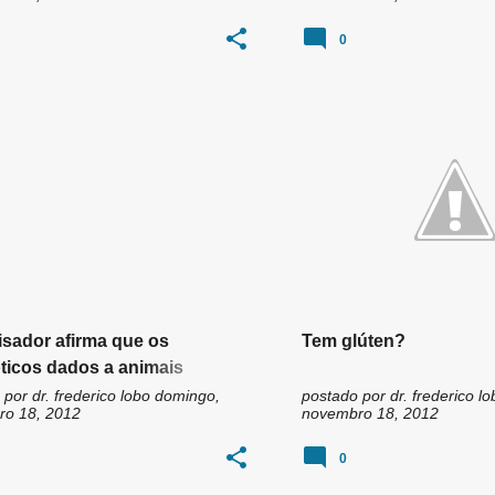
0
sador afirma que os
Tem glúten?
óticos dados a animais
m ao solo e podem
 por
dr. frederico lobo
domingo,
postado por
dr. frederico lo
o 18, 2012
novembro 18, 2012
inar vegetais
0