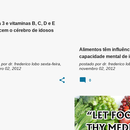
3 e vitaminas B, C, D e E
ecem o cérebro de idosos
Alimentos têm influênc
capacidade mental de i
estudo
 por
dr. frederico lobo
sexta-feira,
postado por
dr. frederico lo
o 02, 2012
novembro 02, 2012
0