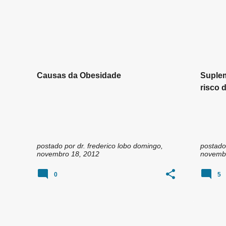
FITOTE
FITOTE
Causas da Obesidade
Suplem
risco 
medica
postado por
dr. frederico lobo
domingo,
postado
novembro 18, 2012
novembr
0
5