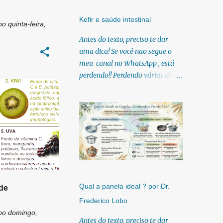
8
jan. 2012
10
fev. 2012
Kefir e saúde intestinal
bo
quinta-feira,
7
mar. 2012
Antes do texto, preciso te dar
uma dica! Se você não segue o
3
abr. 2012
meu canal no WhatsApp , está
11
mai. 2012
perdendo!! Perdendo várias dicas,
19
jun. 2012
pois, diariamente posto nele.
Textos, vídeos, podcasts,
1
jul. 2012
infográficos, o link para
2
ago. 2012
download dos meus e-books.
Para acessar clique no link:
17
set. 2012
https://whatsapp.com/channel/0
3
out. 2012
029Vb6U4AqKgsNzkBhubA40
19
Lá você encontra conteúdos
nov. 2012
diretos e práticos sobre saúde,
Qual a panela ideal ? por Dr.
Alimentos termogênicos
úde
nutrição e estilo de
Frederico Lobo
Alimentos que podem
vida. Compartilho orientações
bo
domingo,
combater o Diabetes
baseadas em ciência de verdade,
Antes do texto, preciso te dar