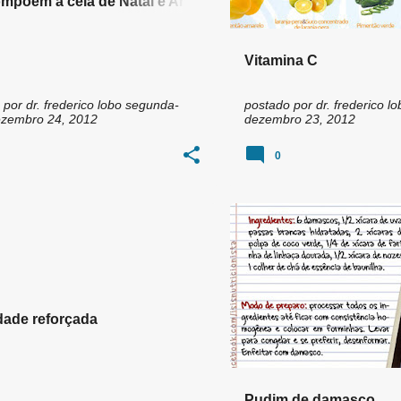
mpõem a ceia de Natal e Ano
.
Vitamina C
 por
dr. frederico lobo
segunda-
postado por
dr. frederico lo
dezembro 24, 2012
dezembro 23, 2012
0
dade reforçada
Pudim de damasco