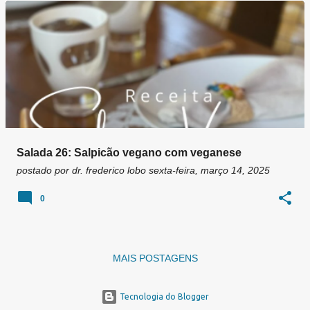
g
e
n
s
Salada 26: Salpicão vegano com veganese
postado por
dr. frederico lobo
sexta-feira, março 14, 2025
0
MAIS POSTAGENS
Tecnologia do Blogger