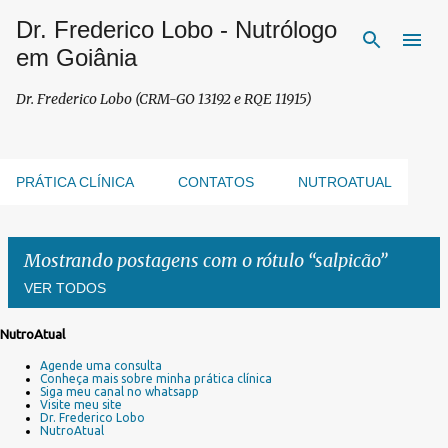
Dr. Frederico Lobo - Nutrólogo
Pular para o conteúdo principal
em Goiânia
Dr. Frederico Lobo (CRM-GO 13192 e RQE 11915)
PRÁTICA CLÍNICA
CONTATOS
NUTROATUAL
Mostrando postagens com o rótulo
salpicão
VER TODOS
NutroAtual
P
Agende uma consulta
o
Conheça mais sobre minha prática clínica
s
Siga meu canal no whatsapp
Visite meu site
t
Dr. Frederico Lobo
a
NutroAtual