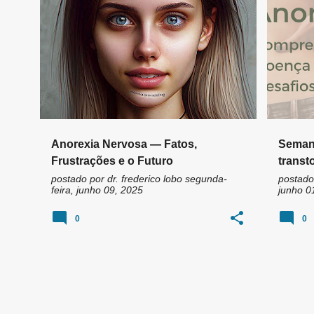
n
ANOREXIA
ANOREXIA NERVOSA
ANOREX
s
Anorexia Nervosa — Fatos,
Seman
Frustrações e o Futuro
transt
Por Dra
postado por
dr. frederico lobo
segunda-
postado
feira, junho 09, 2025
junho 0
0
0