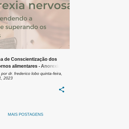
IA
ANOREXIA NERVOSA
+
2
a de Conscientização dos
ornos alimentares - Anorexia -
. Lia Bataglini
 por
dr. frederico lobo
quinta-feira,
1, 2023
MAIS POSTAGENS