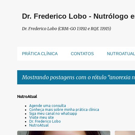
Dr. Frederico Lobo - Nutrólogo 
Dr. Frederico Lobo (CRM-GO 13192 e RQE 11915)
PRÁTICA CLÍNICA
CONTATOS
NUTROATUA
Mostrando postagens com o rótulo
anorexia 
P
NutroAtual
o
Agende uma consulta
s
Conheça mais sobre minha prática clínica
Siga meu canal no whatsapp
t
Visite meu site
a
Dr. Frederico Lobo
NutroAtual
g
e