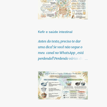
Kefir e saúde intestinal
Antes do texto, preciso te dar
uma dica! Se você não segue o
meu canal no WhatsApp , está
perdendo!! Perdendo várias dicas,
pois, diariamente posto nele.
Textos, vídeos, podcasts,
infográficos, o link para
download dos meus e-books.
Para acessar clique no link:
https://whatsapp.com/channel/0
029Vb6U4AqKgsNzkBhubA40
Lá você encontra conteúdos