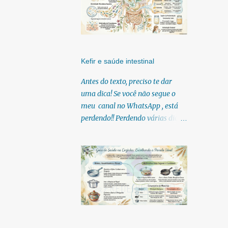
Kefir e saúde intestinal
Antes do texto, preciso te dar
uma dica! Se você não segue o
meu canal no WhatsApp , está
perdendo!! Perdendo várias dicas,
pois, diariamente posto nele.
Textos, vídeos, podcasts,
infográficos, o link para
download dos meus e-books.
Para acessar clique no link:
https://whatsapp.com/channel/0
029Vb6U4AqKgsNzkBhubA40
Lá você encontra conteúdos