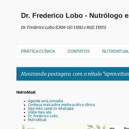
Dr. Frederico Lobo - Nutrólogo 
Dr. Frederico Lobo (CRM-GO 13192 e RQE 11915)
PRÁTICA CLÍNICA
CONTATOS
NUTROATUA
Mostrando postagens com o rótulo
aproveita
P
NutroAtual
o
Agende uma consulta
s
Conheça mais sobre minha prática clínica
Siga meu canal no whatsapp
t
Visite meu site
a
Dr. Frederico Lobo
NutroAtual
g
e