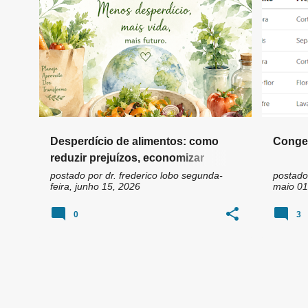
n
APROVEITAMENTO DE ALIMENTOS
+
4
APROVE
s
Desperdício de alimentos: como
Conge
reduzir prejuízos, economizar
dinheiro e contribuir para um futuro
postado por
dr. frederico lobo
segunda-
postado
feira, junho 15, 2026
maio 01
mais sustentável
0
3