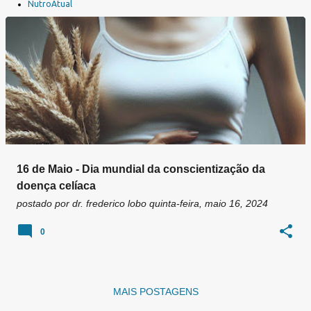
a
NutroAtual
g
e
n
s
16 de Maio - Dia mundial da conscientização da
doença celíaca
postado por
dr. frederico lobo
quinta-feira, maio 16, 2024
0
MAIS POSTAGENS