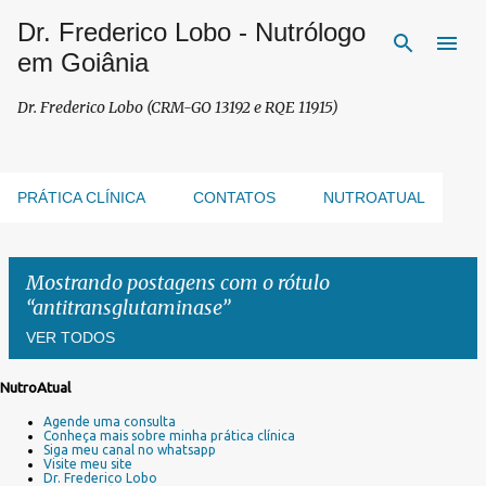
Dr. Frederico Lobo - Nutrólogo
Pular para o conteúdo principal
em Goiânia
Dr. Frederico Lobo (CRM-GO 13192 e RQE 11915)
PRÁTICA CLÍNICA
CONTATOS
NUTROATUAL
Mostrando postagens com o rótulo
antitransglutaminase
VER TODOS
NutroAtual
P
Agende uma consulta
o
Conheça mais sobre minha prática clínica
s
Siga meu canal no whatsapp
Visite meu site
t
Dr. Frederico Lobo