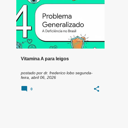
n
ABÓBORA
BATATA DOCE
+
1
s
Vitamina A para leigos
postado por
dr. frederico lobo
segunda-
feira, abril 06, 2026
0