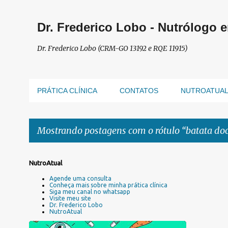
Dr. Frederico Lobo - Nutrólogo 
Dr. Frederico Lobo (CRM-GO 13192 e RQE 11915)
PRÁTICA CLÍNICA
CONTATOS
NUTROATUA
Mostrando postagens com o rótulo
batata do
P
NutroAtual
o
Agende uma consulta
s
Conheça mais sobre minha prática clínica
Siga meu canal no whatsapp
t
Visite meu site
a
Dr. Frederico Lobo
NutroAtual
g
e