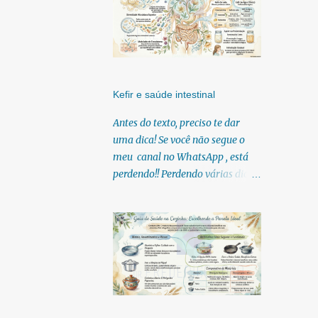
Kefir e saúde intestinal
Antes do texto, preciso te dar
uma dica! Se você não segue o
meu canal no WhatsApp , está
perdendo!! Perdendo várias dicas,
pois, diariamente posto nele.
Textos, vídeos, podcasts,
infográficos, o link para
download dos meus e-books.
Para acessar clique no link:
https://whatsapp.com/channel/0
029Vb6U4AqKgsNzkBhubA40
Lá você encontra conteúdos