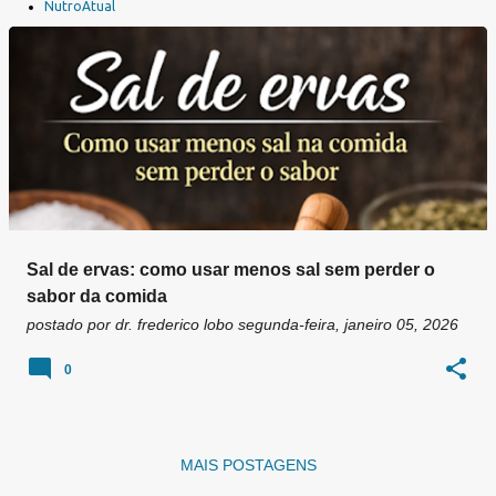
a
NutroAtual
g
e
n
s
Sal de ervas: como usar menos sal sem perder o
sabor da comida
postado por
dr. frederico lobo
segunda-feira, janeiro 05, 2026
0
MAIS POSTAGENS