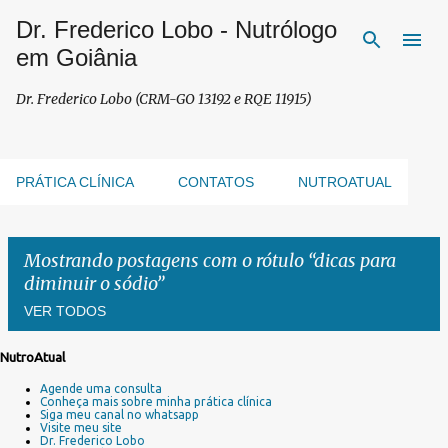
Dr. Frederico Lobo - Nutrólogo
Pular para o conteúdo principal
em Goiânia
Dr. Frederico Lobo (CRM-GO 13192 e RQE 11915)
PRÁTICA CLÍNICA
CONTATOS
NUTROATUAL
Mostrando postagens com o rótulo
dicas para
diminuir o sódio
VER TODOS
NutroAtual
P
Agende uma consulta
o
Conheça mais sobre minha prática clínica
s
Siga meu canal no whatsapp
Visite meu site
t
Dr. Frederico Lobo