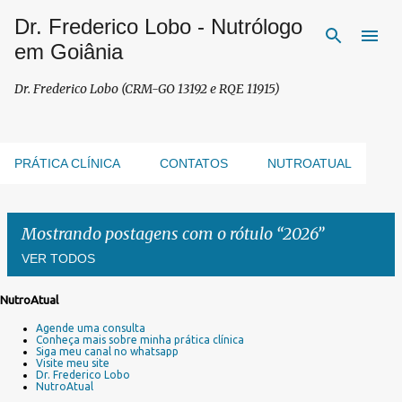
Dr. Frederico Lobo - Nutrólogo
Pular para o conteúdo principal
em Goiânia
Dr. Frederico Lobo (CRM-GO 13192 e RQE 11915)
PRÁTICA CLÍNICA
CONTATOS
NUTROATUAL
Mostrando postagens com o rótulo
2026
VER TODOS
NutroAtual
P
Agende uma consulta
o
Conheça mais sobre minha prática clínica
s
Siga meu canal no whatsapp
Visite meu site
t
Dr. Frederico Lobo
a
NutroAtual