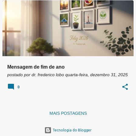
g
e
n
s
Mensagem de fim de ano
postado por
dr. frederico lobo
quarta-feira, dezembro 31, 2025
0
MAIS POSTAGENS
Tecnologia do Blogger