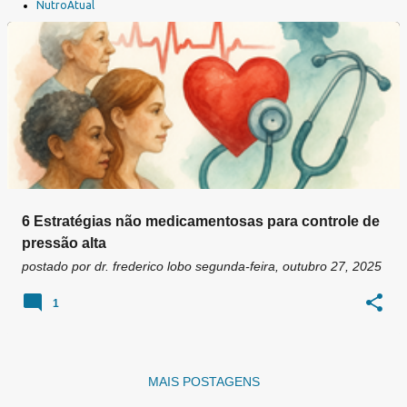
a
NutroAtual
g
e
n
s
6 Estratégias não medicamentosas para controle de
pressão alta
postado por
dr. frederico lobo
segunda-feira, outubro 27, 2025
1
MAIS POSTAGENS