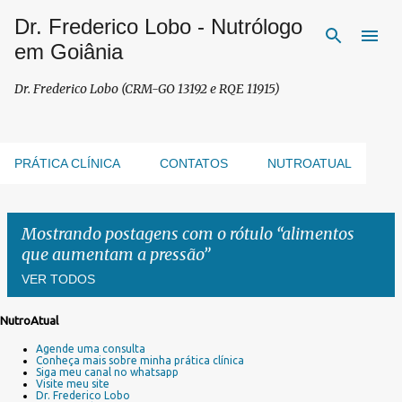
Dr. Frederico Lobo - Nutrólogo
Pular para o conteúdo principal
em Goiânia
Dr. Frederico Lobo (CRM-GO 13192 e RQE 11915)
PRÁTICA CLÍNICA
CONTATOS
NUTROATUAL
Mostrando postagens com o rótulo
alimentos
que aumentam a pressão
VER TODOS
NutroAtual
P
Agende uma consulta
o
Conheça mais sobre minha prática clínica
s
Siga meu canal no whatsapp
Visite meu site
t
Dr. Frederico Lobo