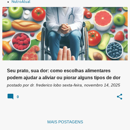
a
NutroAtual
g
e
n
s
Seu prato, sua dor: como escolhas alimentares
podem ajudar a aliviar ou piorar alguns tipos de dor
postado por
dr. frederico lobo
sexta-feira, novembro 14, 2025
0
MAIS POSTAGENS