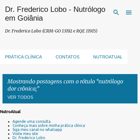
Dr. Frederico Lobo - Nutrólogo
Pular para o conteúdo principal
em Goiânia
Dr. Frederico Lobo (CRM-GO 13192 e RQE 11915)
PRÁTICA CLÍNICA
CONTATOS
NUTROATUAL
Mostrando postagens com o rótulo
nutrólogo
dor crônica;
VER TODOS
NutroAtual
P
Agende uma consulta
o
Conheça mais sobre minha prática clínica
s
Siga meu canal no whatsapp
Visite meu site
t
Dr. Frederico Lobo