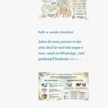
Kefir e saúde intestinal
Antes do texto, preciso te dar
uma dica! Se você não segue o
meu canal no WhatsApp , está
perdendo!! Perdendo várias dicas,
pois, diariamente posto nele.
Textos, vídeos, podcasts,
infográficos, o link para
download dos meus e-books.
Para acessar clique no link:
https://whatsapp.com/channel/0
029Vb6U4AqKgsNzkBhubA40
Lá você encontra conteúdos