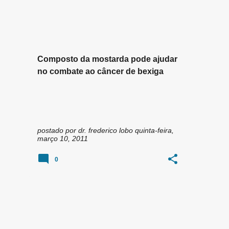
n
CÂNCER DE BEXIGA
+
1
s
Composto da mostarda pode ajudar
no combate ao câncer de bexiga
postado por
dr. frederico lobo
quinta-feira,
março 10, 2011
0