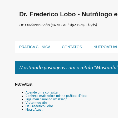
Dr. Frederico Lobo - Nutrólogo 
Dr. Frederico Lobo (CRM-GO 13192 e RQE 11915)
PRÁTICA CLÍNICA
CONTATOS
NUTROATUA
Mostrando postagens com o rótulo
Mostarda
P
NutroAtual
o
Agende uma consulta
s
Conheça mais sobre minha prática clínica
Siga meu canal no whatsapp
t
Visite meu site
a
Dr. Frederico Lobo
NutroAtual
g
e