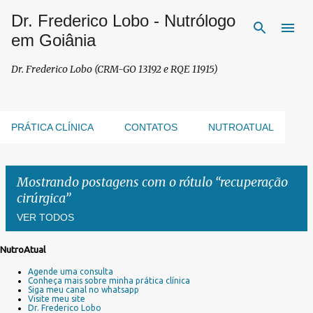
Dr. Frederico Lobo - Nutrólogo
Pular para o conteúdo principal
em Goiânia
Dr. Frederico Lobo (CRM-GO 13192 e RQE 11915)
PRÁTICA CLÍNICA
CONTATOS
NUTROATUAL
Mostrando postagens com o rótulo
recuperação
cirúrgica
VER TODOS
NutroAtual
P
Agende uma consulta
o
Conheça mais sobre minha prática clínica
s
Siga meu canal no whatsapp
Visite meu site
t
Dr. Frederico Lobo