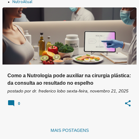
a
NutroAtual
g
e
n
s
Como a Nutrologia pode auxiliar na cirurgia plástica:
da consulta ao resultado no espelho
postado por
dr. frederico lobo
sexta-feira, novembro 21, 2025
0
MAIS POSTAGENS