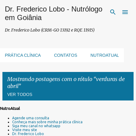
Dr. Frederico Lobo - Nutrólogo
Pular para o conteúdo principal
em Goiânia
Dr. Frederico Lobo (CRM-GO 13192 e RQE 11915)
PRÁTICA CLÍNICA
CONTATOS
NUTROATUAL
Mostrando postagens com o rótulo
verduras de
abril
VER TODOS
NutroAtual
P
Agende uma consulta
o
Conheça mais sobre minha prática clínica
s
Siga meu canal no whatsapp
Visite meu site
t
Dr. Frederico Lobo