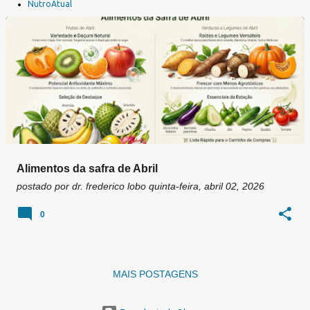
a
NutroAtual
g
e
n
s
Alimentos da safra de Abril
postado por
dr. frederico lobo
quinta-feira, abril 02, 2026
0
MAIS POSTAGENS