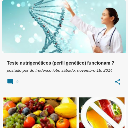
g
e
n
s
Teste nutrigenéticos (perfil genético) funcionam ?
postado por
dr. frederico lobo
sábado, novembro 15, 2014
0