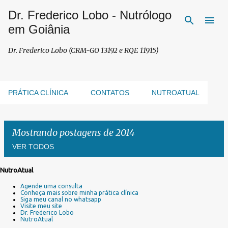
Dr. Frederico Lobo - Nutrólogo
Pular para o conteúdo principal
em Goiânia
Dr. Frederico Lobo (CRM-GO 13192 e RQE 11915)
PRÁTICA CLÍNICA
CONTATOS
NUTROATUAL
Mostrando postagens de 2014
VER TODOS
NutroAtual
P
Agende uma consulta
o
Conheça mais sobre minha prática clínica
s
Siga meu canal no whatsapp
Visite meu site
t
Dr. Frederico Lobo
a
NutroAtual