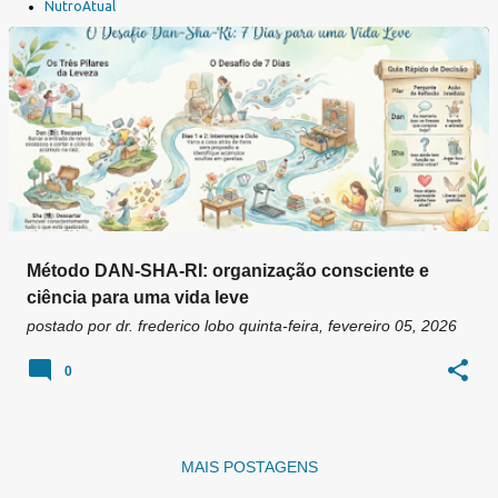
a
NutroAtual
g
e
n
s
Método DAN-SHA-RI: organização consciente e
ciência para uma vida leve
postado por
dr. frederico lobo
quinta-feira, fevereiro 05, 2026
0
MAIS POSTAGENS