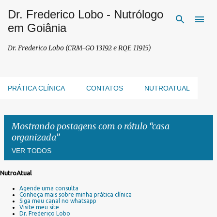
Dr. Frederico Lobo - Nutrólogo
Pular para o conteúdo principal
em Goiânia
Dr. Frederico Lobo (CRM-GO 13192 e RQE 11915)
PRÁTICA CLÍNICA
CONTATOS
NUTROATUAL
Mostrando postagens com o rótulo
casa
organizada
VER TODOS
NutroAtual
P
Agende uma consulta
o
Conheça mais sobre minha prática clínica
s
Siga meu canal no whatsapp
Visite meu site
t
Dr. Frederico Lobo