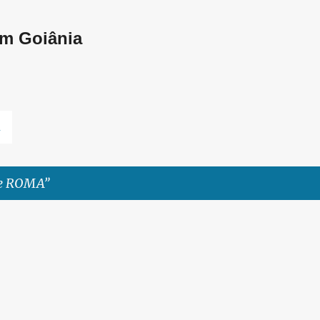
Pular para o conteúdo principal
em Goiânia
L
 de ROMA