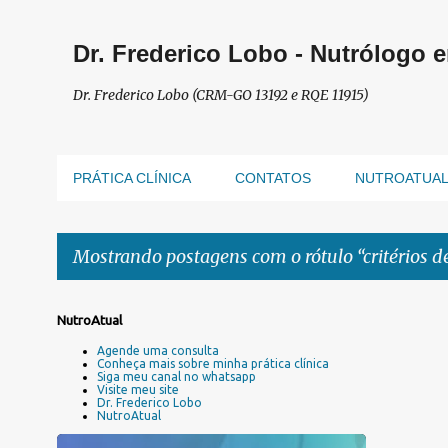
Dr. Frederico Lobo - Nutrólogo 
Dr. Frederico Lobo (CRM-GO 13192 e RQE 11915)
PRÁTICA CLÍNICA
CONTATOS
NUTROATUA
Mostrando postagens com o rótulo
critérios
P
NutroAtual
o
Agende uma consulta
s
Conheça mais sobre minha prática clínica
Siga meu canal no whatsapp
t
Visite meu site
a
Dr. Frederico Lobo
NutroAtual
g
e