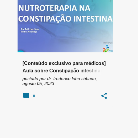
n
CONSTIPAÇÃO
+
2
s
[Conteúdo exclusivo para médicos]
Aula sobre Constipação intestinal
com a Dra. Beth Hong
postado por
dr. frederico lobo
sábado,
agosto 05, 2023
0