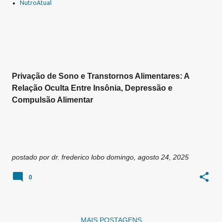
a
NutroAtual
g
e
n
s
Privação de Sono e Transtornos Alimentares: A
Relação Oculta Entre Insônia, Depressão e
Compulsão Alimentar
postado por
dr. frederico lobo
domingo, agosto 24, 2025
0
MAIS POSTAGENS