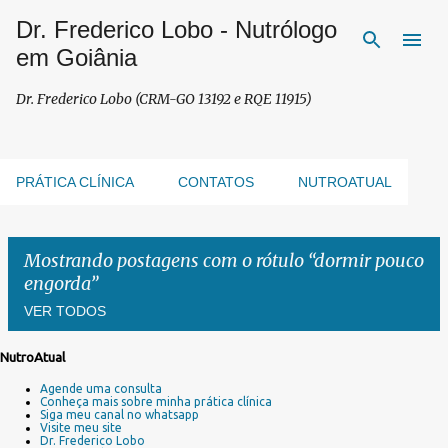
Dr. Frederico Lobo - Nutrólogo
Pular para o conteúdo principal
em Goiânia
Dr. Frederico Lobo (CRM-GO 13192 e RQE 11915)
PRÁTICA CLÍNICA
CONTATOS
NUTROATUAL
Mostrando postagens com o rótulo
dormir pouco
engorda
VER TODOS
NutroAtual
P
Agende uma consulta
o
Conheça mais sobre minha prática clínica
s
Siga meu canal no whatsapp
Visite meu site
t
Dr. Frederico Lobo