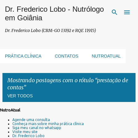
Dr. Frederico Lobo - Nutrólogo
Pular para o conteúdo principal
em Goiânia
Dr. Frederico Lobo (CRM-GO 13192 e RQE 11915)
PRÁTICA CLÍNICA
CONTATOS
NUTROATUAL
Mostrando postagens com o rótulo
prestação de
contas
VER TODOS
NutroAtual
P
Agende uma consulta
o
Conheça mais sobre minha prática clínica
s
Siga meu canal no whatsapp
Visite meu site
t
Dr. Frederico Lobo