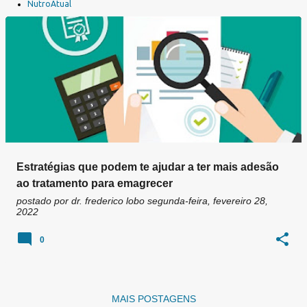
a
NutroAtual
g
e
n
s
Estratégias que podem te ajudar a ter mais adesão
ao tratamento para emagrecer
postado por
dr. frederico lobo
segunda-feira, fevereiro 28,
2022
0
MAIS POSTAGENS