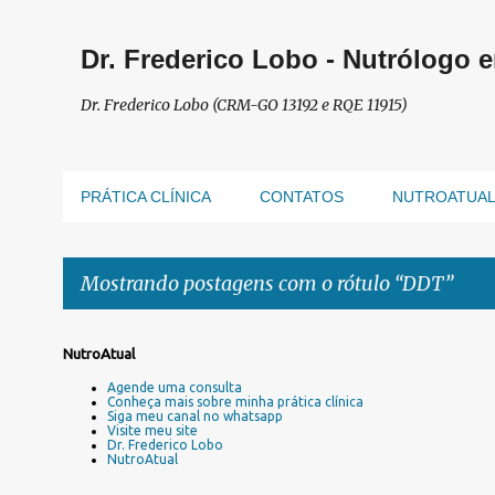
Dr. Frederico Lobo - Nutrólogo 
Dr. Frederico Lobo (CRM-GO 13192 e RQE 11915)
PRÁTICA CLÍNICA
CONTATOS
NUTROATUA
Mostrando postagens com o rótulo
DDT
P
NutroAtual
o
Agende uma consulta
s
Conheça mais sobre minha prática clínica
Siga meu canal no whatsapp
t
Visite meu site
a
Dr. Frederico Lobo
NutroAtual
g
e