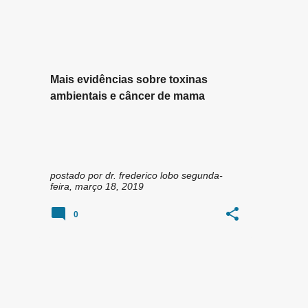
n
CÂNCER DE MAMA
DDT
FTALATOS
s
Mais evidências sobre toxinas
ambientais e câncer de mama
postado por
dr. frederico lobo
segunda-
feira, março 18, 2019
0