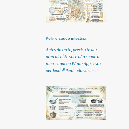
Kefir e saúde intestinal
Antes do texto, preciso te dar
uma dica! Se você não segue o
meu canal no WhatsApp , está
perdendo!! Perdendo várias dicas,
pois, diariamente posto nele.
Textos, vídeos, podcasts,
infográficos, o link para
download dos meus e-books.
Para acessar clique no link:
https://whatsapp.com/channel/0
029Vb6U4AqKgsNzkBhubA40
Lá você encontra conteúdos