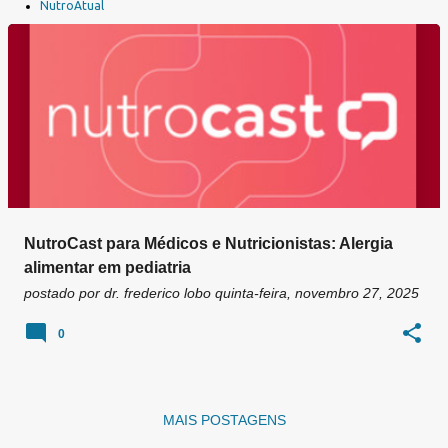
a
NutroAtual
g
e
n
s
NutroCast para Médicos e Nutricionistas: Alergia
alimentar em pediatria
postado por
dr. frederico lobo
quinta-feira, novembro 27, 2025
0
MAIS POSTAGENS