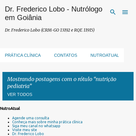
Dr. Frederico Lobo - Nutrólogo
Pular para o conteúdo principal
em Goiânia
Dr. Frederico Lobo (CRM-GO 13192 e RQE 11915)
PRÁTICA CLÍNICA
CONTATOS
NUTROATUAL
Mostrando postagens com o rótulo
nutrição
pediatria
VER TODOS
NutroAtual
P
Agende uma consulta
o
Conheça mais sobre minha prática clínica
s
Siga meu canal no whatsapp
Visite meu site
t
Dr. Frederico Lobo