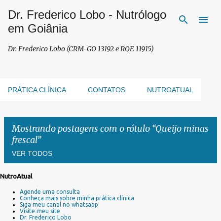
Dr. Frederico Lobo - Nutrólogo
Pular para o conteúdo principal
em Goiânia
Dr. Frederico Lobo (CRM-GO 13192 e RQE 11915)
PRÁTICA CLÍNICA
CONTATOS
NUTROATUAL
Mostrando postagens com o rótulo
Queijo minas
frescal
VER TODOS
NutroAtual
P
Agende uma consulta
o
Conheça mais sobre minha prática clínica
s
Siga meu canal no whatsapp
Visite meu site
t
Dr. Frederico Lobo