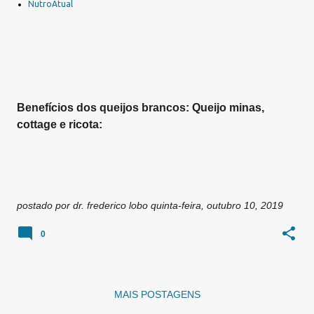
a
NutroAtual
g
e
n
s
Benefícios dos queijos brancos: Queijo minas,
cottage e ricota:
postado por
dr. frederico lobo
quinta-feira, outubro 10, 2019
0
MAIS POSTAGENS