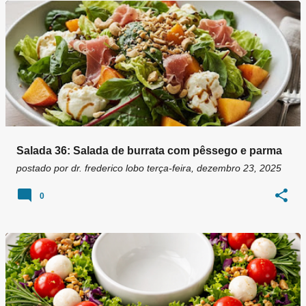
g
e
n
s
Salada 36: Salada de burrata com pêssego e parma
postado por
dr. frederico lobo
terça-feira, dezembro 23, 2025
0