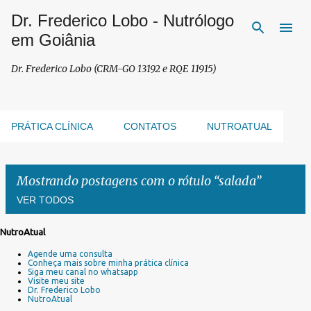
Dr. Frederico Lobo - Nutrólogo
Pular para o conteúdo principal
em Goiânia
Dr. Frederico Lobo (CRM-GO 13192 e RQE 11915)
PRÁTICA CLÍNICA
CONTATOS
NUTROATUAL
Mostrando postagens com o rótulo
salada
VER TODOS
NutroAtual
P
Agende uma consulta
o
Conheça mais sobre minha prática clínica
s
Siga meu canal no whatsapp
Visite meu site
t
Dr. Frederico Lobo
a
NutroAtual