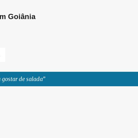
Pular para o conteúdo principal
em Goiânia
L
 gostar de salada