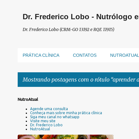
Dr. Frederico Lobo - Nutrólogo 
Dr. Frederico Lobo (CRM-GO 13192 e RQE 11915)
PRÁTICA CLÍNICA
CONTATOS
NUTROATUA
Mostrando postagens com o rótulo
aprender a
P
NutroAtual
o
Agende uma consulta
s
Conheça mais sobre minha prática clínica
Siga meu canal no whatsapp
t
Visite meu site
a
Dr. Frederico Lobo
NutroAtual
g
e