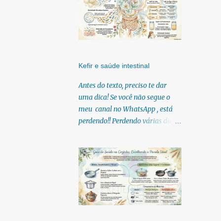
Kefir e saúde intestinal
Antes do texto, preciso te dar
uma dica! Se você não segue o
meu canal no WhatsApp , está
perdendo!! Perdendo várias dicas,
pois, diariamente posto nele.
Textos, vídeos, podcasts,
infográficos, o link para
download dos meus e-books.
Para acessar clique no link:
https://whatsapp.com/channel/0
029Vb6U4AqKgsNzkBhubA40
Lá você encontra conteúdos