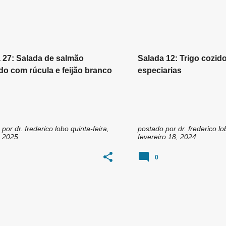
COMERSALADA
+
4
#BORACOMERSALADA
 27: Salada de salmão
Salada 12: Trigo cozid
do com rúcula e feijão branco
especiarias
 por
dr. frederico lobo
quinta-feira,
postado por
dr. frederico lo
, 2025
fevereiro 18, 2024
0