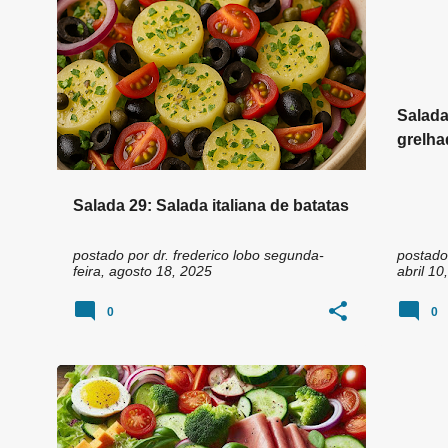
n
#BORACOMERSALADA
+
3
#BORA
s
Salada
grelha
Salada 29: Salada italiana de batatas
postado por
dr. frederico lobo
segunda-
postado
feira, agosto 18, 2025
abril 10
0
0
APRENDER A GOSTAR DE SALADA
+
8