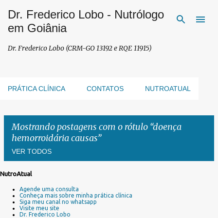
Dr. Frederico Lobo - Nutrólogo
Pular para o conteúdo principal
em Goiânia
Dr. Frederico Lobo (CRM-GO 13192 e RQE 11915)
PRÁTICA CLÍNICA
CONTATOS
NUTROATUAL
Mostrando postagens com o rótulo
doença
hemorroidária causas
VER TODOS
NutroAtual
P
Agende uma consulta
o
Conheça mais sobre minha prática clínica
s
Siga meu canal no whatsapp
Visite meu site
t
Dr. Frederico Lobo