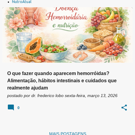
a
NutroAtual
g
e
n
s
O que fazer quando aparecem hemorróidas?
Alimentação, hábitos intestinais e cuidados que
realmente ajudam
postado por
dr. frederico lobo
sexta-feira, março 13, 2026
0
MAIS POSTAGENS