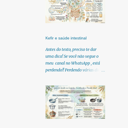
Kefir e saúde intestinal
Antes do texto, preciso te dar
uma dica! Se você não segue o
meu canal no WhatsApp , está
perdendo!! Perdendo várias dicas,
pois, diariamente posto nele.
Textos, vídeos, podcasts,
infográficos, o link para
download dos meus e-books.
Para acessar clique no link:
https://whatsapp.com/channel/0
029Vb6U4AqKgsNzkBhubA40
Lá você encontra conteúdos