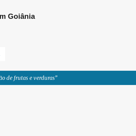
Pular para o conteúdo principal
em Goiânia
L
o de frutas e verduras