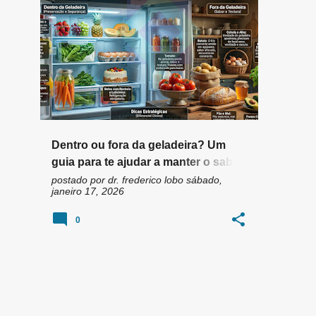
n
+
4
s
Dentro ou fora da geladeira? Um
guia para te ajudar a manter o sabor
dos alimentos, evitar desperdício e
postado por
dr. frederico lobo
sábado,
janeiro 17, 2026
te ajudar a economizar
0