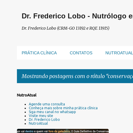
Dr. Frederico Lobo - Nutrólogo 
Dr. Frederico Lobo (CRM-GO 13192 e RQE 11915)
PRÁTICA CLÍNICA
CONTATOS
NUTROATUA
Mostrando postagens com o rótulo
conservaçã
P
NutroAtual
o
Agende uma consulta
s
Conheça mais sobre minha prática clínica
Siga meu canal no whatsapp
t
Visite meu site
a
Dr. Frederico Lobo
NutroAtual
g
e