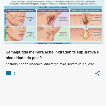
g
e
n
s
Semaglutida melhora acne, hidradenite supurativa e
oleosidade da pele?
postado por
dr. frederico lobo
terça-feira, fevereiro 17, 2026
0