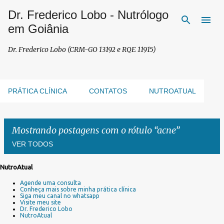
Dr. Frederico Lobo - Nutrólogo
Pular para o conteúdo principal
em Goiânia
Dr. Frederico Lobo (CRM-GO 13192 e RQE 11915)
PRÁTICA CLÍNICA
CONTATOS
NUTROATUAL
Mostrando postagens com o rótulo
acne
VER TODOS
NutroAtual
P
Agende uma consulta
o
Conheça mais sobre minha prática clínica
s
Siga meu canal no whatsapp
Visite meu site
t
Dr. Frederico Lobo
a
NutroAtual