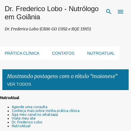
Dr. Frederico Lobo - Nutrólogo
Pular para o conteúdo principal
em Goiânia
Dr. Frederico Lobo (CRM-GO 13192 e RQE 11915)
PRÁTICA CLÍNICA
CONTATOS
NUTROATUAL
Mostrando postagens com o rótulo
maionese
VER TODOS
NutroAtual
P
Agende uma consulta
o
Conheça mais sobre minha prática clínica
s
Siga meu canal no whatsapp
Visite meu site
t
Dr. Frederico Lobo
a
NutroAtual