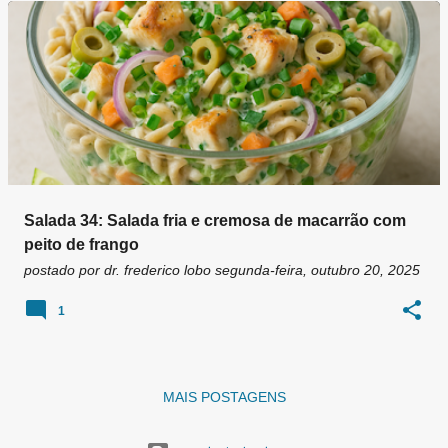
g
e
n
s
Salada 34: Salada fria e cremosa de macarrão com
peito de frango
postado por
dr. frederico lobo
segunda-feira, outubro 20, 2025
1
MAIS POSTAGENS