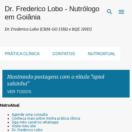
Dr. Frederico Lobo - Nutrólogo
Pular para o conteúdo principal
em Goiânia
Dr. Frederico Lobo (CRM-GO 13192 e RQE 11915)
PRÁTICA CLÍNICA
CONTATOS
NUTROATUAL
Mostrando postagens com o rótulo
apiol
salsinha
VER TODOS
NutroAtual
P
Agende uma consulta
o
Conheça mais sobre minha prática clínica
s
Siga meu canal no whatsapp
Visite meu site
t
Dr. Frederico Lobo