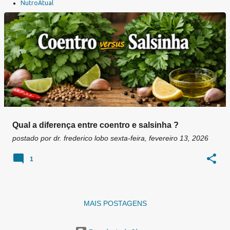
a
NutroAtual
g
e
n
s
Qual a diferença entre coentro e salsinha ?
postado por
dr. frederico lobo
sexta-feira, fevereiro 13, 2026
1
MAIS POSTAGENS