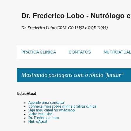
Dr. Frederico Lobo - Nutrólogo 
Dr. Frederico Lobo (CRM-GO 13192 e RQE 11915)
PRÁTICA CLÍNICA
CONTATOS
NUTROATUA
Mostrando postagens com o rótulo
jantar
P
NutroAtual
o
Agende uma consulta
s
Conheça mais sobre minha prática clínica
Siga meu canal no whatsapp
t
Visite meu site
a
Dr. Frederico Lobo
NutroAtual
g
e