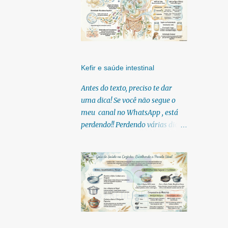
Kefir e saúde intestinal
Antes do texto, preciso te dar
uma dica! Se você não segue o
meu canal no WhatsApp , está
perdendo!! Perdendo várias dicas,
pois, diariamente posto nele.
Textos, vídeos, podcasts,
infográficos, o link para
download dos meus e-books.
Para acessar clique no link:
https://whatsapp.com/channel/0
029Vb6U4AqKgsNzkBhubA40
Lá você encontra conteúdos