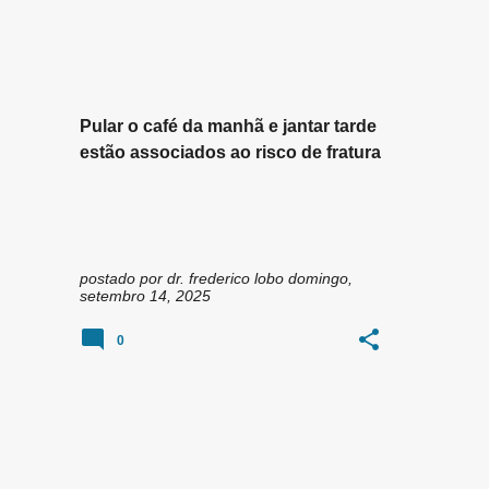
n
CAFÉ DA MANHÃ
CRONONUTRIÇÃO
+
2
s
Pular o café da manhã e jantar tarde
estão associados ao risco de fratura
postado por
dr. frederico lobo
domingo,
setembro 14, 2025
0