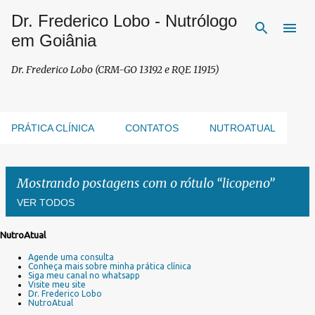
Dr. Frederico Lobo - Nutrólogo
Pular para o conteúdo principal
em Goiânia
Dr. Frederico Lobo (CRM-GO 13192 e RQE 11915)
PRÁTICA CLÍNICA
CONTATOS
NUTROATUAL
Mostrando postagens com o rótulo
licopeno
VER TODOS
NutroAtual
P
Agende uma consulta
o
Conheça mais sobre minha prática clínica
s
Siga meu canal no whatsapp
Visite meu site
t
Dr. Frederico Lobo
a
NutroAtual