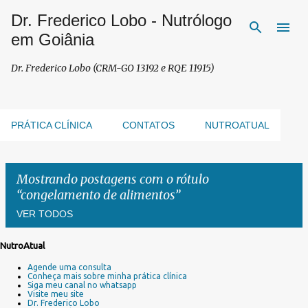
Dr. Frederico Lobo - Nutrólogo
Pular para o conteúdo principal
em Goiânia
Dr. Frederico Lobo (CRM-GO 13192 e RQE 11915)
PRÁTICA CLÍNICA
CONTATOS
NUTROATUAL
Mostrando postagens com o rótulo
congelamento de alimentos
VER TODOS
NutroAtual
P
Agende uma consulta
o
Conheça mais sobre minha prática clínica
s
Siga meu canal no whatsapp
Visite meu site
t
Dr. Frederico Lobo