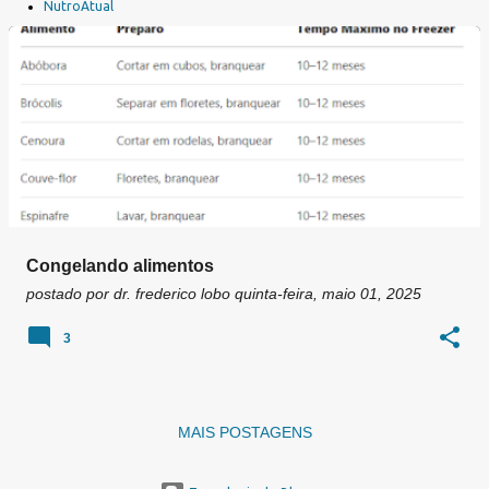
a
NutroAtual
g
e
n
s
Congelando alimentos
postado por
dr. frederico lobo
quinta-feira, maio 01, 2025
3
MAIS POSTAGENS